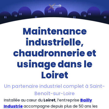
Maintenance
industrielle,
chaudronnerie et
usinage dans le
Loiret
Un partenaire industriel complet à Saint-
Benoît-sur-Loire
Installée au cœur du
Loiret
, l’entreprise
Bailly
Industrie
accompagne depuis plus de 50 ans les